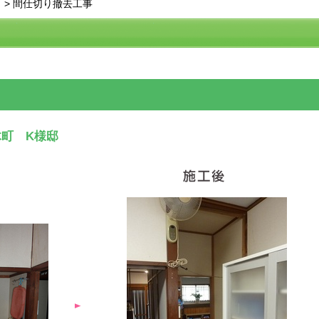
>
間仕切り撤去工事
町 K様邸