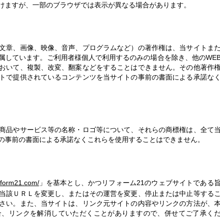
けますが、一部のブラウザでは表示が異なる場合があります。
文章、画像、映像、音声、プログラムなど）の著作権は、当サイトま
属しています。ご利用者様個人で利用するのみの場合を除き、他のWE
おいて、複製、改変、翻案などをすることはできません。その他著作
トで提供されているコンテンツを当サイトの事前の書面による承諾な
商品やサービス等の名称・ロゴ等について、それらの商標権は、全て
の事前の書面による承諾なくこれらを使用することはできません。
eform21.com/
」を基本とし、かつリフォーム21のウェブサイトである
当該ＵＲＬを変更し、またはその運営を変更、停止または中止等する
さい。また、当サイトは、リンク元サイトの内容やリンクの方法が、
合、リンクを解消していただくことがありますので、併せてご了承く