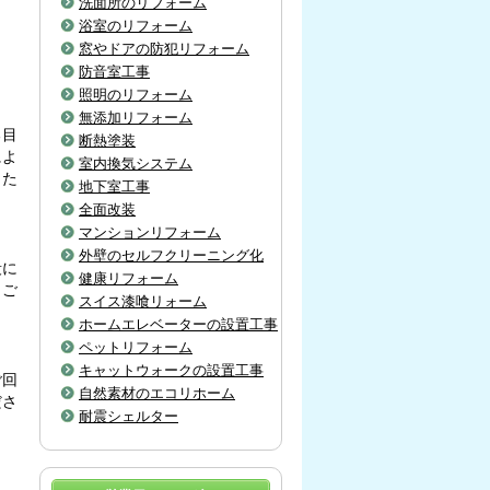
洗面所のリフォーム
浴室のリフォーム
窓やドアの防犯リフォーム
防音室工事
照明のリフォーム
無添加リフォーム
る目
断熱塗装
によ
室内換気システム
した
地下室工事
全面改装
マンションリフォーム
外壁のセルフクリーニング化
段に
健康リフォーム
、ご
スイス漆喰リォーム
ホームエレベーターの設置工事
ペットリフォーム
キャットウォークの設置工事
ご回
自然素材のエコリホーム
ださ
耐震シェルター