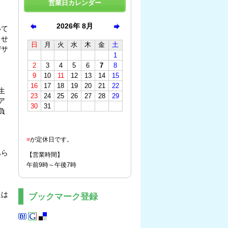
営業日カレンダー
いて
ませ
びサ
生
ア
負
■
が定休日です。
あら
【営業時間】
午前9時～午後7時
たは
ブックマーク登録