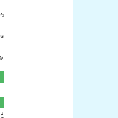
の他
ご確
該
、よ