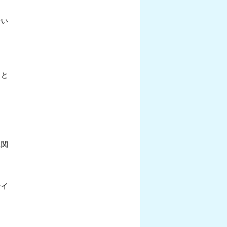
ない
もと
に関
サイ