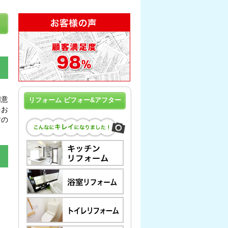
同意
リフォーム ビフォー&アフター
をお
すの