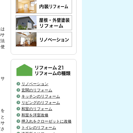
たは
Bサ
権法
く使
当サ
リノベーション
玄関のリフォーム
キッチンのリフォーム
リビングのリフォーム
和室のリフォーム
旨を
和室を洋室改修
こと
押入れをクローゼットに改修
本サ
トイレのリフォーム
ださ