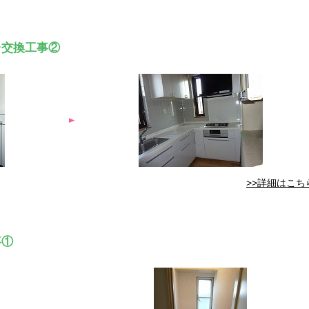
台交換工事②
>>詳細はこち
事①