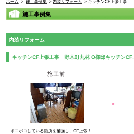
ホーム
>
施工事例集
>
内装リフォーム
>
キッチンCF上張工事
施工事例集
内装リフォーム
キッチンCF上張工事 野木町丸林 O様邸キッチンCF
ボコボコしている箇所を補強し、CF上張！