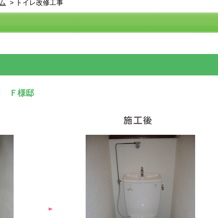
ム
>
トイレ改修工事
田 Ｆ様邸