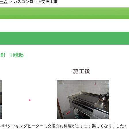
ーム
>
ガスコンロ⇒IH交換工事
木町 H様邸
のIHクッキングヒーターに交換☆お料理がますます楽しくなりました♪