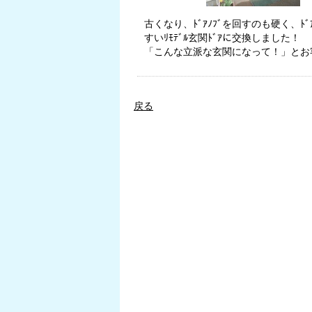
古くなり、ﾄﾞｱﾉﾌﾞを回すのも硬く、
すいﾘﾓﾃﾞﾙ玄関ﾄﾞｱに交換しました！
「こんな立派な玄関になって！」とお
戻る