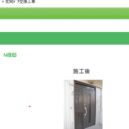
>
玄関ﾄﾞｱ交換工事
 N様邸