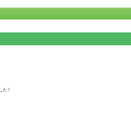
した！
ノ